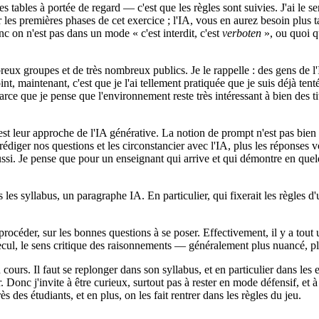
tables à portée de regard — c'est que les règles sont suivies. J'ai le sen
 les premières phases de cet exercice ; l'IA, vous en aurez besoin plus ta
c on n'est pas dans un mode « c'est interdit, c'est
verboten
», ou quoi q
reux groupes et de très nombreux publics. Je le rappelle : des gens de l'
nt, maintenant, c'est que je l'ai tellement pratiquée que je suis déjà ten
e que je pense que l'environnement reste très intéressant à bien des tit
'est leur approche de l'IA générative. La notion de prompt n'est pas bien
édiger nos questions et les circonstancier avec l'IA, plus les réponses 
aussi. Je pense que pour un enseignant qui arrive et qui démontre en quelq
 les syllabus, un paragraphe IA. En particulier, qui fixerait les règles
céder, sur les bonnes questions à se poser. Effectivement, il y a tout un
 recul, le sens critique des raisonnements — généralement plus nuancé, 
cours. Il faut se replonger dans son syllabus, et en particulier dans les
 Donc j'invite à être curieux, surtout pas à rester en mode défensif, et à 
s des étudiants, et en plus, on les fait rentrer dans les règles du jeu.