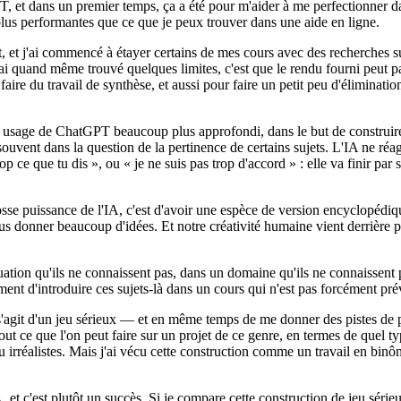
T, et dans un premier temps, ça a été pour m'aider à me perfectionner da
plus performantes que ce que je peux trouver dans une aide en ligne.
ent, et j'ai commencé à étayer certains de mes cours avec des recherches
, j'ai quand même trouvé quelques limites, c'est que le rendu fourni peut
re du travail de synthèse, et aussi pour faire un petit peu d'élimination
 un usage de ChatGPT beaucoup plus approfondi, dans le but de construire
 souvent dans la question de la pertinence de certains sujets. L'IA ne r
 ce que tu dis », ou « je ne suis pas trop d'accord » : elle va finir par 
se puissance de l'IA, c'est d'avoir une espèce de version encyclopédique
nous donner beaucoup d'idées. Et notre créativité humaine vient derrière p
tuation qu'ils ne connaissent pas, dans un domaine qu'ils ne connaissent
ent d'introduire ces sujets-là dans un cours qui n'est pas forcément pré
'agit d'un jeu sérieux — et en même temps de me donner des pistes de pré
 ce que l'on peut faire sur un projet de ce genre, en termes de quel type
u irréalistes. Mais j'ai vécu cette construction comme un travail en bin
, et c'est plutôt un succès. Si je compare cette construction de jeu sérieux