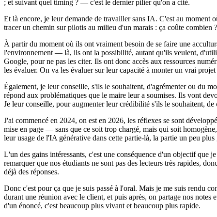
; et suivant quel timing ? — c'est le dernier pilier qu'on a cité.
Et là encore, je leur demande de travailler sans IA. C'est au moment où i
tracer un chemin sur pilotis au milieu d'un marais : ça coûte combien ?
À partir du moment où ils ont vraiment besoin de se faire une acculturat
l'environnement — là, ils ont la possibilité, autant qu'ils veulent, d'uti
Google, pour ne pas les citer. Ils ont donc accès aux ressources numér
les évaluer. On va les évaluer sur leur capacité à monter un vrai projet
Également, je leur conseille, s'ils le souhaitent, d'agrémenter ou du mo
répond aux problématiques que le maire leur a soumises. Ils vont devo
Je leur conseille, pour augmenter leur crédibilité s'ils le souhaitent,
J'ai commencé en 2024, on est en 2026, les réflexes se sont développés
mise en page — sans que ce soit trop chargé, mais qui soit homogène, r
leur usage de l'IA générative dans cette partie-là, la partie un peu plus
L'un des gains intéressants, c'est une conséquence d'un objectif que je 
remarquer que nos étudiants ne sont pas des lecteurs très rapides, donc 
déjà des réponses.
Donc c'est pour ça que je suis passé à l'oral. Mais je me suis rendu comp
durant une réunion avec le client, et puis après, on partage nos notes et 
d'un énoncé, c'est beaucoup plus vivant et beaucoup plus rapide.