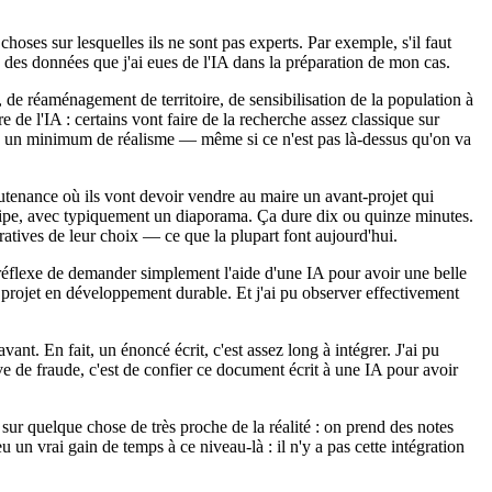
choses sur lesquelles ils ne sont pas experts. Par exemple, s'il faut
à des données que j'ai eues de l'IA dans la préparation de mon cas.
, de réaménagement de territoire, de sensibilisation de la population à
ire de l'IA : certains vont faire de la recherche assez classique sur
ttre un minimum de réalisme — même si ce n'est pas là-dessus qu'on va
soutenance où ils vont devoir vendre au maire un avant-projet qui
quipe, avec typiquement un diaporama. Ça dure dix ou quinze minutes.
ratives de leur choix — ce que la plupart font aujourd'hui.
 réflexe de demander simplement l'aide d'une IA pour avoir une belle
 projet en développement durable. Et j'ai pu observer effectivement
nt. En fait, un énoncé écrit, c'est assez long à intégrer. J'ai pu
tive de fraude, c'est de confier ce document écrit à une IA pour avoir
r sur quelque chose de très proche de la réalité : on prend des notes
eu un vrai gain de temps à ce niveau-là : il n'y a pas cette intégration