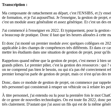
Transcription :
Ma composante de rattachement au départ, c'est l'ENSIBS, et j'y enseig
de formation, et je l'ai aujourd'hui. Je l'enseigne, la gestion de proj
c'est un module assez généraliste et assez générique. Et c'est un des en
J'ai commencé à l'enseigner en 2022. Et typiquement, pour la gestion de 
a beaucoup de pratique. Donc il faut que les heures allouées à cette mati
Et donc j'ai monté un premier module avec quelques collègues en 2022. À
applicable à des champs de compétences très différents. Et dans ce cas-
mettre les étudiants dans une situation de gestion de projet, pour qu'ils
Rappelons quand même que la gestion de projet, c'est mener à bien un
grands piliers. Le premier pilier, c'est la gestion des ressources : qui
on ne comprend pas bien le besoin, ou qui n'a pas été correctement refor
premier lorsqu'on parle de gestion de projet, mais ce n'est qu'un des tro
Donc, dans ce module de gestion de projet, on commence par rappeler ces
très personnel qui consisterait à retaper un véhicule ou à refaire les pe
À titre personnel, j'ai entendu ou lu pour la première fois le mot Cha
de ce genre de nouvelles technologies. On est toute fin 2022, donc peu
très clairement. D'autant que j'ai aussi un fils qui est de la même gén