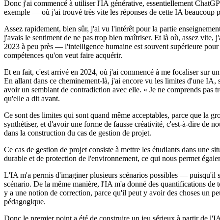
Donc j'ai commencé à utiliser l'IA générative, essentiellement ChatGP
exemple — où j'ai trouvé très vite les réponses de cette IA beaucoup 
Assez rapidement, bien sûr, j'ai vu l'intérêt pour la partie enseignem
j'avais le sentiment de ne pas trop bien maîtriser. Et là où, assez vite
2023 à peu près — l'intelligence humaine est souvent supérieure pour fai
compétences qu'on veut faire acquérir.
Et en fait, c'est arrivé en 2024, où j'ai commencé à me focaliser sur
En allant dans ce cheminement-là, j'ai encore vu les limites d'une IA,
avoir un semblant de contradiction avec elle. « Je ne comprends pas trop
qu'elle a dit avant.
Ce sont des limites qui sont quand même acceptables, parce que la gros
synthétiser, et d'avoir une forme de fausse créativité, c'est-à-dire de 
dans la construction du cas de gestion de projet.
Ce cas de gestion de projet consiste à mettre les étudiants dans une si
durable et de protection de l'environnement, ce qui nous permet égalem
L'IA m'a permis d'imaginer plusieurs scénarios possibles — puisqu'il s
scénario. De la même manière, l'IA m'a donné des quantifications de tout
y a une notion de correction, parce qu'il peut y avoir des choses un pe
pédagogique.
Donc le premier point a été de construire un jeu sérieux à partir de l'IA