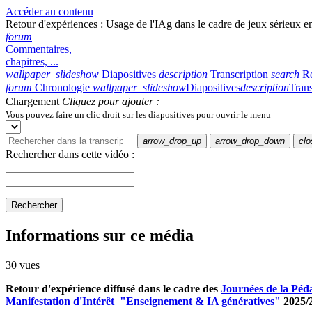
Accéder au contenu
Retour d'expériences : Usage de l'IAg dans le cadre de jeux sérieux en
forum
Commentaires,
chapitres, ...
wallpaper_slideshow
Diapositives
description
Transcription
search
R
forum
Chronologie
wallpaper_slideshow
Diapositives
description
Trans
Chargement
Cliquez pour ajouter :
Vous pouvez faire un clic droit sur les diapositives pour ouvrir le menu
arrow_drop_up
arrow_drop_down
clo
Rechercher dans cette vidéo :
Rechercher
Informations sur ce média
30 vues
Retour d'expérience diffusé dans le cadre des
Journées de la Péd
Manifestation d'Intérêt "Enseignement & IA génératives"
2025/