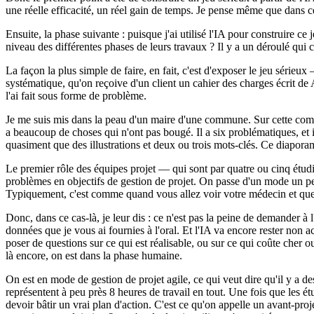
une réelle efficacité, un réel gain de temps. Je pense même que dans cer
Ensuite, la phase suivante : puisque j'ai utilisé l'IA pour construire ce
niveau des différentes phases de leurs travaux ? Il y a un déroulé qui co
La façon la plus simple de faire, en fait, c'est d'exposer le jeu sérieux 
systématique, qu'on reçoive d'un client un cahier des charges écrit de 
l'ai fait sous forme de problème.
Je me suis mis dans la peau d'un maire d'une commune. Sur cette commu
a beaucoup de choses qui n'ont pas bougé. Il a six problématiques, et i
quasiment que des illustrations et deux ou trois mots-clés. Ce diapo
Le premier rôle des équipes projet — qui sont par quatre ou cinq étudia
problèmes en objectifs de gestion de projet. On passe d'un mode un p
Typiquement, c'est comme quand vous allez voir votre médecin et que vo
Donc, dans ce cas-là, je leur dis : ce n'est pas la peine de demander à
données que je vous ai fournies à l'oral. Et l'IA va encore rester non 
poser de questions sur ce qui est réalisable, ou sur ce qui coûte che
là encore, on est dans la phase humaine.
On est en mode de gestion de projet agile, ce qui veut dire qu'il y a d
représentent à peu près 8 heures de travail en tout. Une fois que les étu
devoir bâtir un vrai plan d'action. C'est ce qu'on appelle un avant-proje