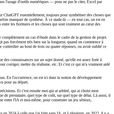
ns l'usage d'outils numériques — pour ne pas le citer, Excel par
 sur ChatGPT essentiellement, toujours pour synthétiser des choses que
 parfois manquer de synthèse. À ce stade-là — en tout cas, on est en
 entre les fioritures et les choses qui sont vraiment au cœur des
 complètement un cas d'étude dans le cadre de la gestion de projet.
éagit pas forcément très bien sur la longueur, quand on commence à
se contredire au bout de trois ou quatre réponses, ou avoir oublié ce
 des connaissances sur un sujet donné, qu'elle est assez forte à
our corriger, mettre du réalisme, etc. Et c'est ce qui m'a vraiment aidé
 pas. En l'occurrence, on est ici dans la notion de développement
vu pour au départ.
cisions. Et c'est ensuite moi qui ai arbitré, qui ai choisi mon
 de prestataire, quel type de coût, sur quel type de délai. Là aussi, il
ôme entre l'IA et moi-même, pour construire un jeu sérieux,
 en 2024 à celle que j'ai faite sans IA, et à plusieurs, en 2022, il y a