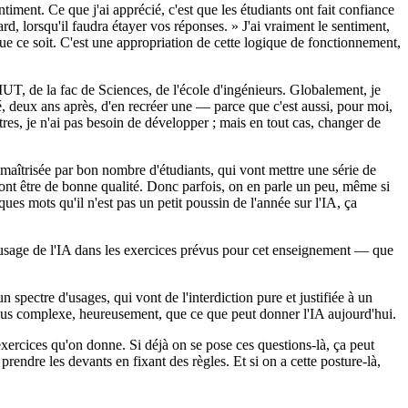
timent. Ce que j'ai apprécié, c'est que les étudiants ont fait confiance
rd, lorsqu'il faudra étayer vos réponses. » J'ai vraiment le sentiment,
ue ce soit. C'est une appropriation de cette logique de fonctionnement,
IUT, de la fac de Sciences, de l'école d'ingénieurs. Globalement, je
té, deux ans après, d'en recréer une — parce que c'est aussi, pour moi,
res, je n'ai pas besoin de développer ; mais en tout cas, changer de
 maîtrisée par bon nombre d'étudiants, qui vont mettre une série de
vont être de bonne qualité. Donc parfois, on en parle un peu, même si
ues mots qu'il n'est pas un petit poussin de l'année sur l'IA, ça
 d'usage de l'IA dans les exercices prévus pour cet enseignement — que
 spectre d'usages, qui vont de l'interdiction pure et justifiée à un
plus complexe, heureusement, que ce que peut donner l'IA aujourd'hui.
 exercices qu'on donne. Si déjà on se pose ces questions-là, ça peut
prendre les devants en fixant des règles. Et si on a cette posture-là,