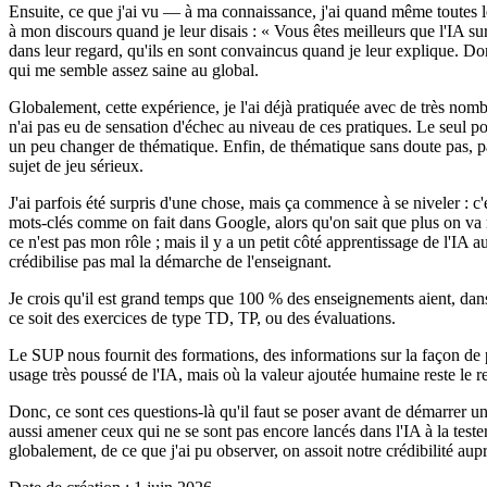
Ensuite, ce que j'ai vu — à ma connaissance, j'ai quand même toutes les 
à mon discours quand je leur disais : « Vous êtes meilleurs que l'IA sur
dans leur regard, qu'ils en sont convaincus quand je leur explique. Don
qui me semble assez saine au global.
Globalement, cette expérience, je l'ai déjà pratiquée avec de très nomb
n'ai pas eu de sensation d'échec au niveau de ces pratiques. Le seul poi
un peu changer de thématique. Enfin, de thématique sans doute pas, parc
sujet de jeu sérieux.
J'ai parfois été surpris d'une chose, mais ça commence à se niveler : c
mots-clés comme on fait dans Google, alors qu'on sait que plus on va r
ce n'est pas mon rôle ; mais il y a un petit côté apprentissage de l'IA 
crédibilise pas mal la démarche de l'enseignant.
Je crois qu'il est grand temps que 100 % des enseignements aient, dans
ce soit des exercices de type TD, TP, ou des évaluations.
Le SUP nous fournit des formations, des informations sur la façon de pro
usage très poussé de l'IA, mais où la valeur ajoutée humaine reste le
Donc, ce sont ces questions-là qu'il faut se poser avant de démarrer un 
aussi amener ceux qui ne se sont pas encore lancés dans l'IA à la tester.
globalement, de ce que j'ai pu observer, on assoit notre crédibilité auprè