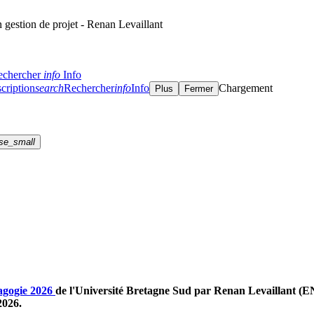
 gestion de projet - Renan Levaillant
echercher
info
Info
cription
search
Rechercher
info
Info
Chargement
Plus
Fermer
se_small
agogie 2026
de l'Université Bretagne Sud par Renan Levaillant (ENSI
2026.