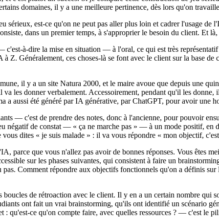
tains domaines, il y a une meilleure pertinence, dès lors qu'on travaille
 jeu sérieux, est-ce qu'on ne peut pas aller plus loin et cadrer l'usage de
nsiste, dans un premier temps, à s'approprier le besoin du client. Et là, l'
— c'est-à-dire la mise en situation — à l'oral, ce qui est très représentatif
A à Z. Généralement, ces choses-là se font avec le client sur la base de
ne, il y a un site Natura 2000, et le maire avoue que depuis une quinza
l va les donner verbalement. Accessoirement, pendant qu'il les donne, il 
rama a aussi été généré par IA générative, par ChatGPT, pour avoir une 
nts — c'est de prendre des notes, donc à l'ancienne, pour pouvoir ensuit
eu négatif de constat — « ça ne marche pas » — à un mode positif, en d
us dites « je suis malade » : il va vous répondre « mon objectif, c'est 
 l'IA, parce que vous n'allez pas avoir de bonnes réponses. Vous êtes mei
accessible sur les phases suivantes, qui consistent à faire un brainstormi
r ou pas. Comment répondre aux objectifs fonctionnels qu'on a définis s
es boucles de rétroaction avec le client. Il y en a un certain nombre qui 
diants ont fait un vrai brainstorming, qu'ils ont identifié un scénario gé
t : qu'est-ce qu'on compte faire, avec quelles ressources ? — c'est le pil