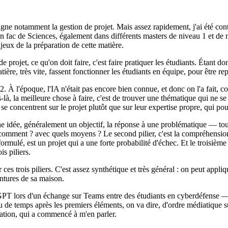
ne notamment la gestion de projet. Mais assez rapidement, j'ai été cont
et, en fac de Sciences, également dans différents masters de niveau 1 et 
jeux de la préparation de cette matière.
projet, ce qu'on doit faire, c'est faire pratiquer les étudiants. Étant do
ère, très vite, fassent fonctionner les étudiants en équipe, pour être repr
 l'époque, l'IA n'était pas encore bien connue, et donc on l'a fait, com
là, la meilleure chose à faire, c'est de trouver une thématique qui ne s
 se concentrent sur le projet plutôt que sur leur expertise propre, qui po
e idée, généralement un objectif, la réponse à une problématique — to
 ? comment ? avec quels moyens ? Le second pilier, c'est la compréhension 
mulé, est un projet qui a une forte probabilité d'échec. Et le troisième 
is piliers.
 trois piliers. C'est assez synthétique et très général : on peut appliq
intures de sa maison.
tGPT lors d'un échange sur Teams entre des étudiants en cyberdéfense — 
 de temps après les premiers éléments, on va dire, d'ordre médiatique sur
ération, qui a commencé à m'en parler.