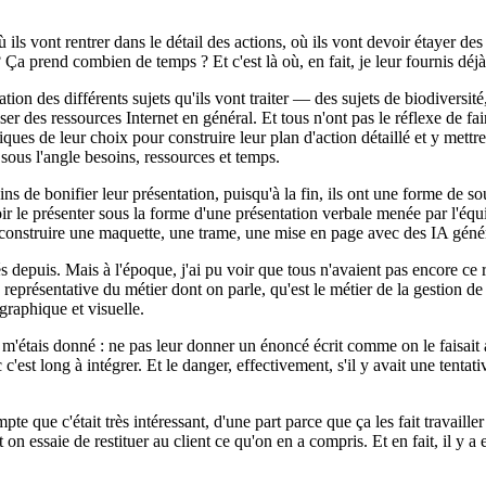
ls vont rentrer dans le détail des actions, où ils vont devoir étayer des 
 Ça prend combien de temps ? Et c'est là où, en fait, je leur fournis déj
ion des différents sujets qu'ils vont traiter — des sujets de biodiversité
liser des ressources Internet en général. Et tous n'ont pas le réflexe de fa
iques de leur choix pour construire leur plan d'action détaillé et y me
 sous l'angle besoins, ressources et temps.
ins de bonifier leur présentation, puisqu'à la fin, ils ont une forme de 
ir le présenter sous la forme d'une présentation verbale menée par l'é
 de construire une maquette, une trame, une mise en page avec des IA géné
 depuis. Mais à l'époque, j'ai pu voir que tous n'avaient pas encore ce
eprésentative du métier dont on parle, qu'est le métier de la gestion de
 graphique et visuelle.
m'étais donné : ne pas leur donner un énoncé écrit comme on le faisait ava
c'est long à intégrer. Et le danger, effectivement, s'il y avait une tenta
te que c'était très intéressant, d'une part parce que ça les fait travaille
on essaie de restituer au client ce qu'on en a compris. Et en fait, il y a 