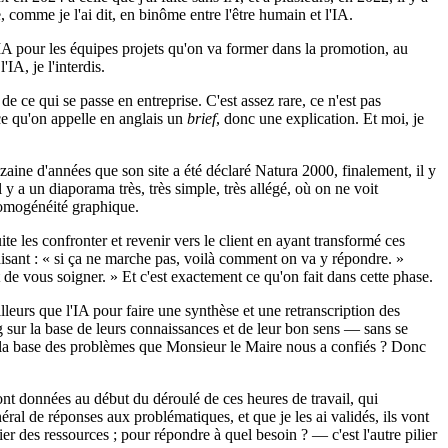
, comme je l'ai dit, en binôme entre l'être humain et l'IA.
 l'IA pour les équipes projets qu'on va former dans la promotion, au
IA, je l'interdis.
 de ce qui se passe en entreprise. C'est assez rare, ce n'est pas
 ce qu'on appelle en anglais un
brief
, donc une explication. Et moi, je
ine d'années que son site a été déclaré Natura 2000, finalement, il y
y a un diaporama très, très simple, très allégé, où on ne voit
homogénéité graphique.
e les confronter et revenir vers le client en ayant transformé ces
isant : « si ça ne marche pas, voilà comment on va y répondre. »
de vous soigner. » Et c'est exactement ce qu'on fait dans cette phase.
lleurs que l'IA pour faire une synthèse et une retranscription des
ng sur la base de leurs connaissances et de leur bon sens — sans se
ur la base des problèmes que Monsieur le Maire nous a confiés ? Donc
sont données au début du déroulé de ces heures de travail, qui
néral de réponses aux problématiques, et que je les ai validés, ils vont
ier des ressources ; pour répondre à quel besoin ? — c'est l'autre pilier